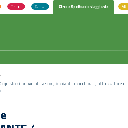
Teatro
Danza
Circo e Spettacolo viaggiante
Altr
/
isto di nuove attrazioni, impianti, macchinari, attrezzature e 
i
 e