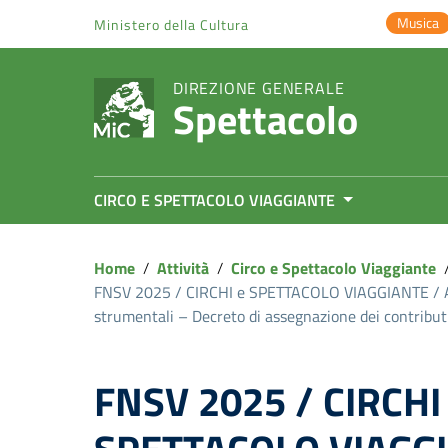
Vai ai contenuti
Musica
Ministero della Cultura
Vai al menu di navigazione
Vai al footer
DIREZIONE GENERALE
Spettacolo
CIRCO E SPETTACOLO VIAGGIANTE
Home
/
Attività
/
Circo e Spettacolo Viaggiante
FNSV 2025 / CIRCHI e SPETTACOLO VIAGGIANTE / Acqu
strumentali – Decreto di assegnazione dei contribut
FNSV 2025 / CIRCHI