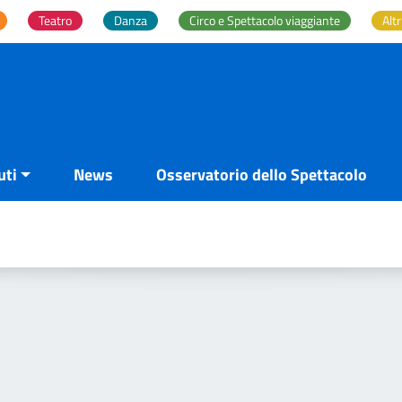
Teatro
Danza
Circo e Spettacolo viaggiante
Altr
uti
News
Osservatorio dello Spettacolo