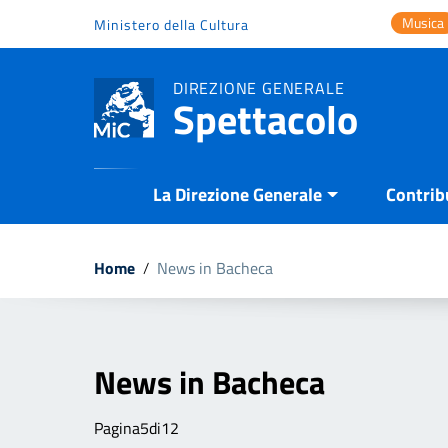
Vai ai contenuti
Musica
Ministero della Cultura
Vai al menu di navigazione
Vai al footer
DIREZIONE GENERALE
Spettacolo
La Direzione Generale
Contrib
Home
/
News in Bacheca
News in Bacheca
Pagina5di12