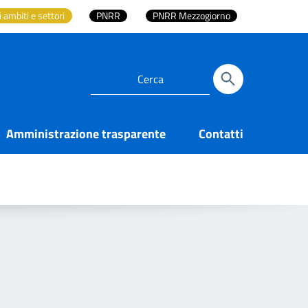
i ambiti e settori
PNRR
PNRR Mezzogiorno
Amministrazione trasparente
Contatti