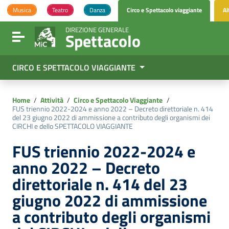
Vai ai contenuti
Musica
Teatro
Danza
Circo e Spettacolo viaggiante
Al
Vai al menu di navigazione
Vai al footer
DIREZIONE GENERALE
Spettacolo
Attiva / disattiva la navigazione
CIRCO E SPETTACOLO VIAGGIANTE
Home
/
Attività
/
Circo e Spettacolo Viaggiante
/
FUS triennio 2022-2024 e anno 2022 – Decreto direttoriale n. 414
del 23 giugno 2022 di ammissione a contributo degli organismi dei
CIRCHI e dello SPETTACOLO VIAGGIANTE
FUS triennio 2022-2024 e
anno 2022 – Decreto
direttoriale n. 414 del 23
giugno 2022 di ammissione
a contributo degli organismi